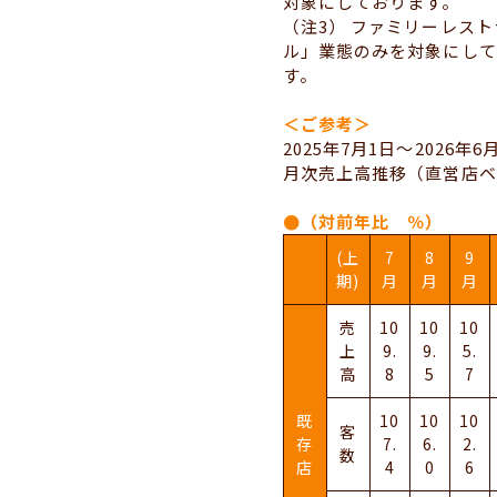
対象にしております。
（注3） ファミリーレス
ル」業態のみを対象にして
す。
＜ご参考＞
2025年7月1日～2026年6
月次売上高推移（直営店ベ
●（対前年比 ％）
(上
7
8
9
期)
月
月
月
売
10
10
10
上
9.
9.
5.
高
8
5
7
既
10
10
10
客
存
7.
6.
2.
数
店
4
0
6