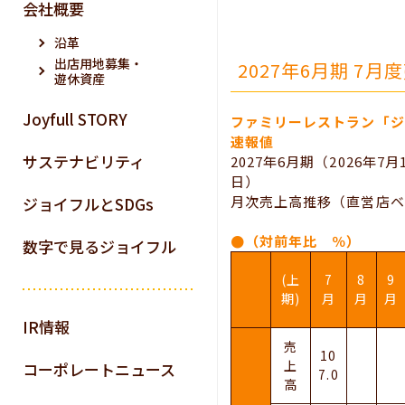
会社概要
沿革
出店用地募集・
2027年6月期 7
遊休資産
Joyfull STORY
ファミリーレストラン「ジ
速報値
サステナビリティ
2027年6月期（2026年7月
日）
月次売上高推移（直営店ベ
ジョイフルとSDGs
●（対前年比 ％）
数字で見るジョイフル
(上
7
8
9
期)
月
月
月
IR情報
売
10
上
コーポレートニュース
7.0
高