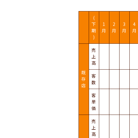
(
下
1
2
3
4
期
月
月
月
月
)
売
上
高
既
客
存
数
店
客
単
価
売
上
高