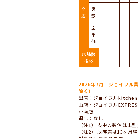
全
客
店
数
客
単
価
店舗数
推移
2026年7月 ジョイフル
除く）
出店：ジョイフルkitch
山店・ジョイフルEXPRE
戸南店
退店：なし
（注1） 表中の数値は未
（注2） 既存店は13ヶ月