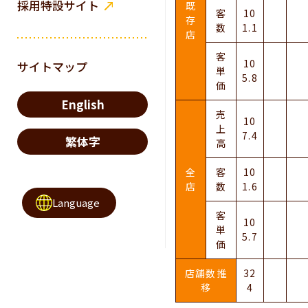
採用特設サイト
既
客
10
存
数
1.1
店
客
10
サイトマップ
単
5.8
価
English
売
10
上
7.4
繁体字
高
全
客
10
店
数
1.6
Language
客
10
単
5.7
価
店舗数推
32
移
4