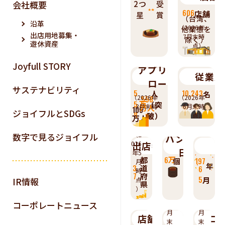
会社概要
2つ
受
606
店舗
星
賞
（台湾、
沿革
（2026年
他業態を
出店用地募集・
7月末時
除く）
遊休資産
点）
Joyfull STORY
アプリダウン
従業員
ロード数
サステナビリティ
5
10,243
人
名
（2026年
（2026年
558
5
万
（突
3月末時
6月末時
万人
100
ジョイフルとSDGs
8
破）
点）
点）
万人
（2
数字で見るジョイフル
ハンバーグの
2021
2022
2023
2024
2025
026
出店都道府県数
日製造数
年5
6
万
都
197
個
月
年
3
道
6
時
7
府
5
月
IR情報
点
県
（2
（2
）
026
026
コーポレートニュース
年7
年5
月
月
店舗スペース
海外
コ
末
末