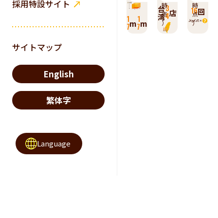
採用特設サイト
時
時
3
台
16
回
店
点
点
4
湾
1
1
m
m
）
）
7
7
サイトマップ
English
繁体字
Language