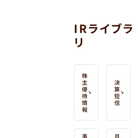
IRライブラ
リ
株
主
決
優
算
待
短
情
信
報
事
月