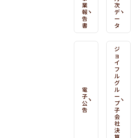
業
次
報
デ
告
ー
書
タ
ジ
ョ
イ
フ
ル
グ
電
ル
子
ー
公
プ
告
子
会
社
決
算