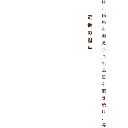
は
、
価
定
格
番
を
の
抑
誕
え
生
つ
つ
も
品
質
を
磨
き
続
け
、
長