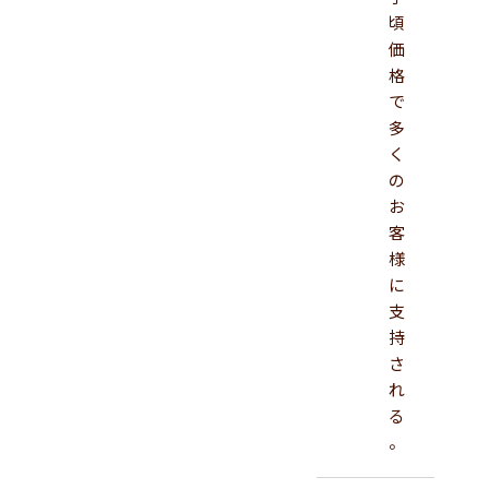
頃
価
格
で
多
く
の
お
客
様
に
支
持
さ
れ
る
。