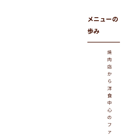
メニューの
歩み
焼
肉
店
か
ら
洋
食
中
心
の
フ
ァ