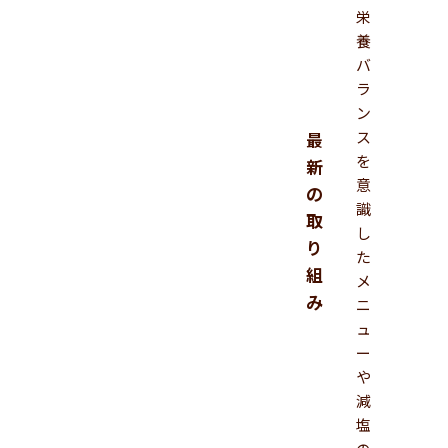
栄
養
バ
ラ
ン
ス
最
を
新
意
の
識
取
し
り
た
組
メ
み
ニ
ュ
ー
や
減
塩