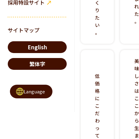
採用特設サイト
く
り
た
い
サイトマップ
。
English
繁体字
低
価
格
Language
に
こ
だ
わ
っ
て