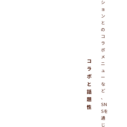
シ
ョ
ン
と
の
コ
ラ
ボ
メ
コ
ニ
ラ
ュ
ボ
ー
と
な
ど
話
、
題
SN
性
Sを
通
じ