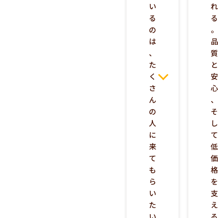
い
る
の
は
、
た
く
さ
ん
の
人
に
来
て
も
ら
い
た
い