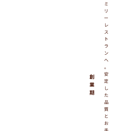
ミ
リ
ー
レ
ス
ト
ラ
ン
へ
。
安
創
定
業
し
期
た
品
質
と
お
手