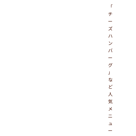
「
チ
ー
ズ
ハ
ン
バ
ー
グ
」
な
ど
人
気
メ
ニ
ュ
ー