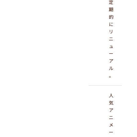
定
期
的
に
リ
ニ
ュ
ー
ア
ル
。
人
気
ア
ニ
メ
ー