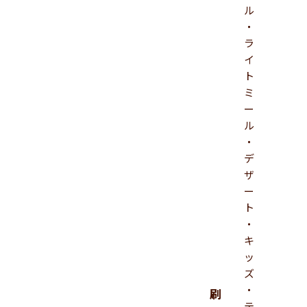
ル
・
ラ
イ
ト
ミ
ー
ル
・
デ
ザ
ー
ト
・
キ
ッ
ズ
・
刷
テ