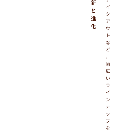
新
イ
と
ク
進
ア
化
ウ
ト
な
ど
、
幅
広
い
ラ
イ
ン
ナ
ッ
プ
を