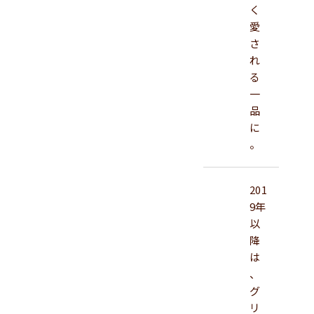
く
愛
さ
れ
る
一
品
に
。
201
9年
以
降
は
、
グ
リ