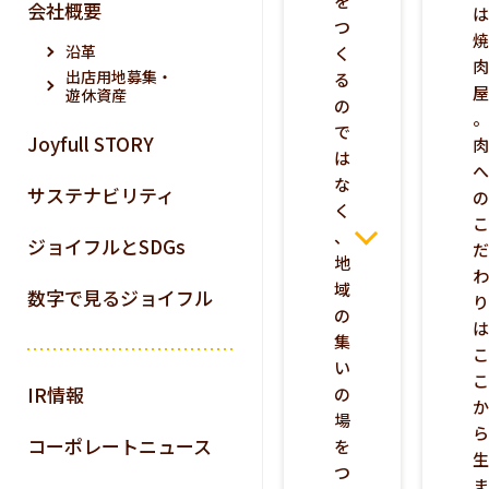
を
会社概要
つ
沿革
く
出店用地募集・
る
遊休資産
の
で
Joyfull STORY
は
な
サステナビリティ
く
、
ジョイフルとSDGs
地
域
数字で見るジョイフル
の
集
い
IR情報
の
場
コーポレートニュース
を
つ