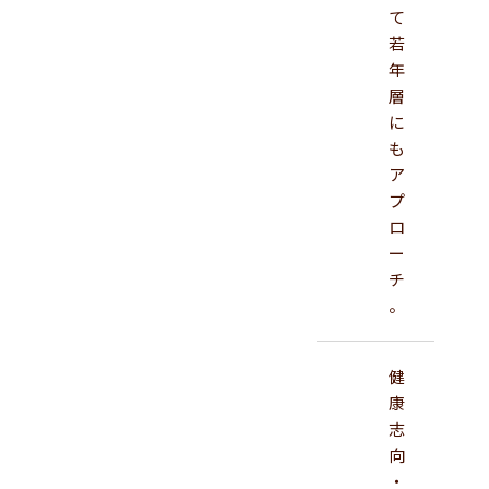
て
若
年
層
に
も
ア
プ
ロ
ー
チ
。
健
康
志
向
・