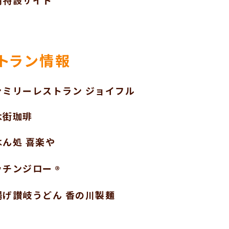
用特設サイト
トラン情報
ァミリーレストラン ジョイフル
木街珈琲
はん処 喜楽や
ッチンジロー
®
揚げ讃岐うどん 香の川製麺