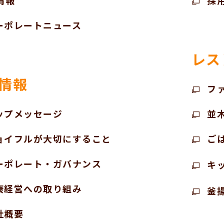
情報
採
ーポレートニュース
レス
情報
フ
ップメッセージ
並
ョイフルが大切にすること
ご
ーポレート・ガバナンス
キ
康経営への取り組み
釜
社概要